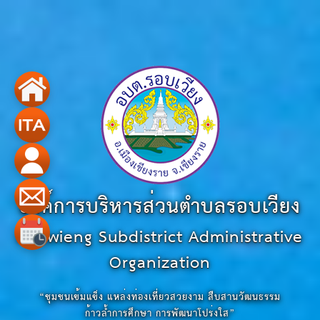
องค์การบริหารส่วนตำบลรอบเวียง
Robwieng Subdistrict Administrative
Organization
“ชุมชนเข้มแข็ง แหล่งท่องเที่ยวสวยงาม สืบสานวัฒนธรรม
ก้าวล้ำการศึกษา การพัฒนาโปร่งใส”