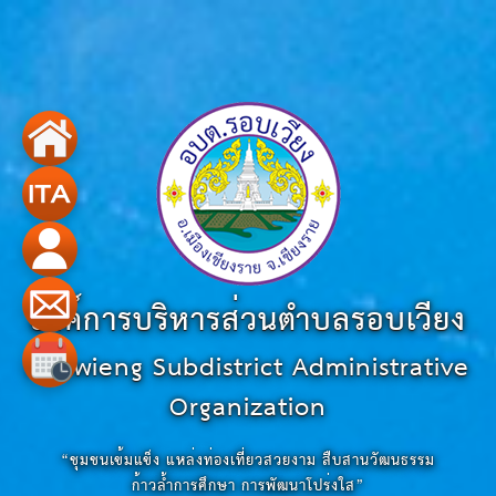
องค์การบริหารส่วนตำบลรอบเวียง
Robwieng Subdistrict Administrative
Organization
“ชุมชนเข้มแข็ง แหล่งท่องเที่ยวสวยงาม สืบสานวัฒนธรรม
ก้าวล้ำการศึกษา การพัฒนาโปร่งใส”