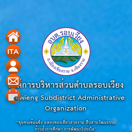
องค์การบริหารส่วนตำบลรอบเวียง
Robwieng Subdistrict Administrative
Organization
“ชุมชนเข้มแข็ง แหล่งท่องเที่ยวสวยงาม สืบสานวัฒนธรรม
ก้าวล้ำการศึกษา การพัฒนาโปร่งใส”