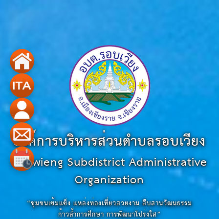
องค์การบริหารส่วนตำบลรอบเวียง
Robwieng Subdistrict Administrative
Organization
“ชุมชนเข้มแข็ง แหล่งท่องเที่ยวสวยงาม สืบสานวัฒนธรรม
ก้าวล้ำการศึกษา การพัฒนาโปร่งใส”