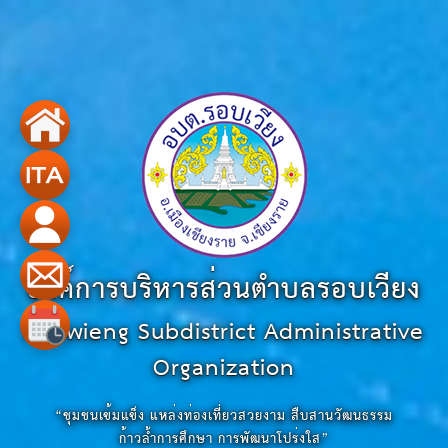
องค์การบริหารส่วนตำบลรอบเวียง
Robwieng Subdistrict Administrative
Organization
“ชุมชนเข้มแข็ง แหล่งท่องเที่ยวสวยงาม สืบสานวัฒนธรรม
ก้าวล้ำการศึกษา การพัฒนาโปร่งใส”