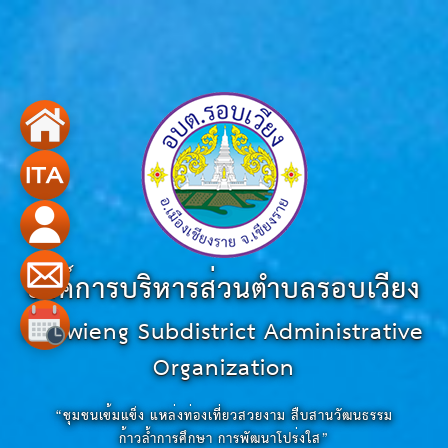
องค์การบริหารส่วนตำบลรอบเวียง
Robwieng Subdistrict Administrative
Organization
“ชุมชนเข้มแข็ง แหล่งท่องเที่ยวสวยงาม สืบสานวัฒนธรรม
ก้าวล้ำการศึกษา การพัฒนาโปร่งใส”