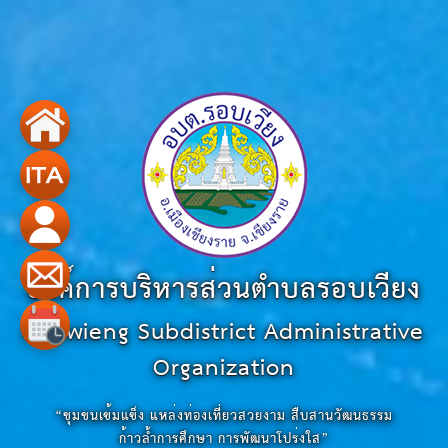
องค์การบริหารส่วนตำบลรอบเวียง
Robwieng Subdistrict Administrative
Organization
“ชุมชนเข้มแข็ง แหล่งท่องเที่ยวสวยงาม สืบสานวัฒนธรรม
ก้าวล้ำการศึกษา การพัฒนาโปร่งใส”