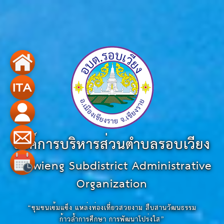
องค์การบริหารส่วนตำบลรอบเวียง
Robwieng Subdistrict Administrative
Organization
“ชุมชนเข้มแข็ง แหล่งท่องเที่ยวสวยงาม สืบสานวัฒนธรรม
ก้าวล้ำการศึกษา การพัฒนาโปร่งใส”