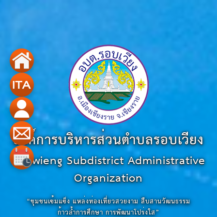
องค์การบริหารส่วนตำบลรอบเวียง
Robwieng Subdistrict Administrative
Organization
“ชุมชนเข้มแข็ง แหล่งท่องเที่ยวสวยงาม สืบสานวัฒนธรรม
ก้าวล้ำการศึกษา การพัฒนาโปร่งใส”