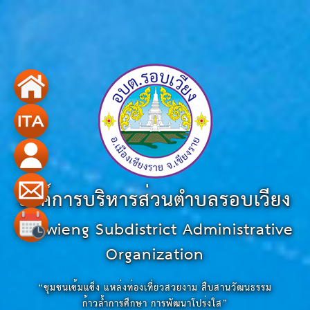
องค์การบริหารส่วนตำบลรอบเวียง
Robwieng Subdistrict Administrative
Organization
“ชุมชนเข้มแข็ง แหล่งท่องเที่ยวสวยงาม สืบสานวัฒนธรรม
ก้าวล้ำการศึกษา การพัฒนาโปร่งใส”