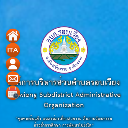
องค์การบริหารส่วนตำบลรอบเวียง
Robwieng Subdistrict Administrative
Organization
“ชุมชนเข้มแข็ง แหล่งท่องเที่ยวสวยงาม สืบสานวัฒนธรรม
ก้าวล้ำการศึกษา การพัฒนาโปร่งใส”