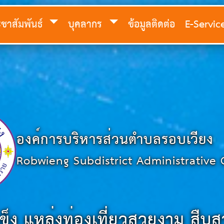
ชาสัมพันธ์
บุคลากร
ข้อมูลติดต่อ
E-Servi
องค์การบริหารส่วนตำบลรอบเวียง
Robwieng Subdistrict Administrative 
ข็ง แหล่งท่องเที่ยวสวยงาม สื