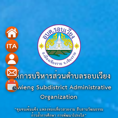
องค์การบริหารส่วนตำบลรอบเวียง
Robwieng Subdistrict Administrative
Organization
“ชุมชนเข้มแข็ง แหล่งท่องเที่ยวสวยงาม สืบสานวัฒนธรรม
ก้าวล้ำการศึกษา การพัฒนาโปร่งใส”