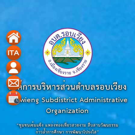
องค์การบริหารส่วนตำบลรอบเวียง
Robwieng Subdistrict Administrative
Organization
“ชุมชนเข้มแข็ง แหล่งท่องเที่ยวสวยงาม สืบสานวัฒนธรรม
ก้าวล้ำการศึกษา การพัฒนาโปร่งใส”